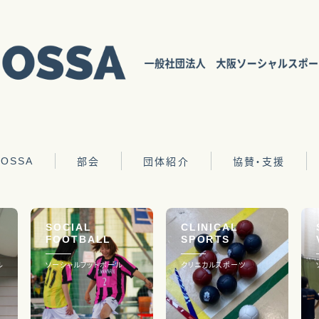
OSSA
部会
団体紹介
協賛・支援
ソーシャルフットボール
クラブチーム
協賛団体
動内容
ソーシャルバスケットボール
事業所
チャリティーグッズ
SOCIAL
CLINICAL
事役員
FOOTBALL
SPORTS
ソフトバレー
その他
寄付金募集
革
ル
ソーシャルフットボール
クリニカルスポーツ
クリニカルスポーツ
エンジョイスポーツ