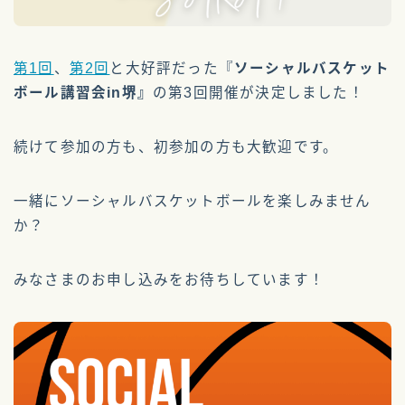
ソフトバレー
soft-volleyball
クリニカルスポーツ
clinical-sports
第1回
、
第2回
と大好評だった『
ソーシャルバスケット
エンジョイスポーツ
ボール講習会in堺』
の第3回開催が決定しました！
ガバナンス
続けて参加の方も、初参加の方も大歓迎です。
団体紹介
クラブチーム
一緒にソーシャルバスケットボールを楽しみません
事業所
か？
その他
みなさまのお申し込みをお待ちしています！
協賛・支援
協賛団体
チャリティーグッズ
寄付金募集