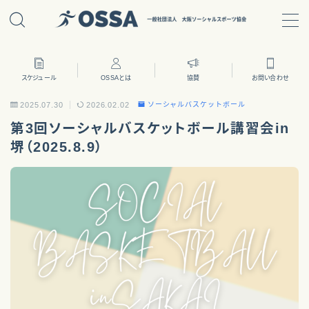
MENU
スケジュール
OSSAとは
協賛
お問い合わせ
ホーム
2025.07.30
2026.02.02
ソーシャルバスケットボール
第3回ソーシャルバスケットボール講習会in
OSSA
堺（2025.8.9）
活動内容
理事役員
沿革
部会
ソーシャルフットボール
social-football
ソーシャルバスケットボール
social-basetball